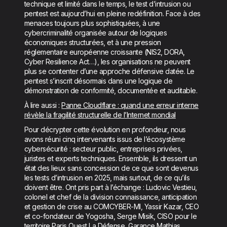
technique et limité dans le temps, le test d’intrusion ou
pentest est aujourd’hui en pleine redéfinition. Face à des
menaces toujours plus sophistiquées, à une
cybercriminalité organisée autour de logiques
économiques structurées, et à une pression
réglementaire européenne croissante (NIS2, DORA,
Cyber Resilience Act…), les organisations ne peuvent
plus se contenter d’une approche défensive datée. Le
pentest s’inscrit désormais dans une logique de
démonstration de conformité, documentée et auditable.
À lire aussi :
Panne Cloudflare : quand une erreur interne
révèle la fragilité structurelle de l’Internet mondial
Pour décrypter cette évolution en profondeur, nous
avons réuni cinq intervenants issus de l’écosystème
cybersécurité : secteur public, entreprises privées,
juristes et experts techniques. Ensemble, ils dressent un
état des lieux sans concession de ce que sont devenus
les tests d’intrusion en 2025, mais surtout, de ce qu’ils
doivent être. Ont pris part à l’échange : Ludovic Vestieu,
colonel et chef de la division connaissance, anticipation
et gestion de crise au COMCYBER-MI, Yassir Kazar, CEO
et co-fondateur de Yogosha, Serge Misik, CISO pour le
territoire Paris Ouest La Défense, Garance Mathias,