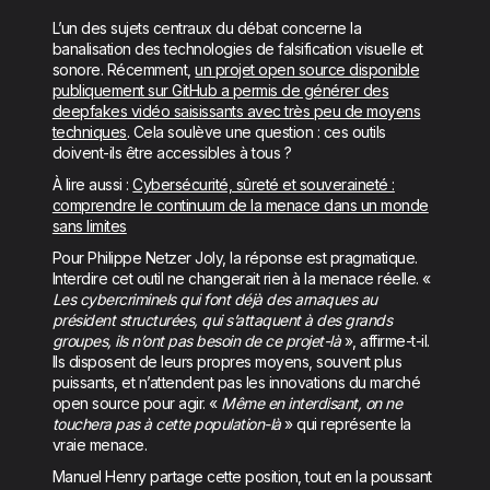
L’un des sujets centraux du débat concerne la
banalisation des technologies de falsification visuelle et
sonore. Récemment,
un projet open source disponible
publiquement sur GitHub a permis de générer des
deepfakes vidéo saisissants avec très peu de moyens
techniques
. Cela soulève une question : ces outils
doivent-ils être accessibles à tous ?
À lire aussi :
Cybersécurité, sûreté et souveraineté :
comprendre le continuum de la menace dans un monde
sans limites
Pour Philippe Netzer Joly, la réponse est pragmatique.
Interdire cet outil ne changerait rien à la menace réelle. «
Les cybercriminels qui font déjà des arnaques au
président structurées, qui s’attaquent à des grands
groupes, ils n’ont pas besoin de ce projet-là
», affirme-t-il.
Ils disposent de leurs propres moyens, souvent plus
puissants, et n’attendent pas les innovations du marché
open source pour agir. «
Même en interdisant, on ne
touchera pas à cette population-là
» qui représente la
vraie menace.
Manuel Henry partage cette position, tout en la poussant