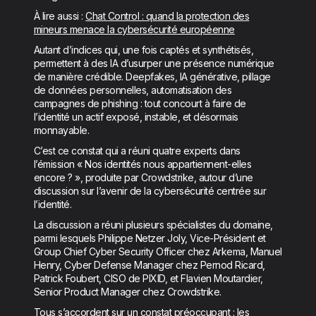
À lire aussi :
Chat Control : quand la protection des
mineurs menace la cybersécurité européenne
Autant d’indices qui, une fois captés et synthétisés,
permettent à des IA d’usurper une présence numérique
de manière crédible. Deepfakes, IA générative, pillage
de données personnelles, automatisation des
campagnes de phishing : tout concourt à faire de
l’identité un actif exposé, instable, et désormais
monnayable.
C’est ce constat qui a réuni quatre experts dans
l’émission « Nos identités nous appartiennent-elles
encore ? », produite par Crowdstrike, autour d’une
discussion sur l’avenir de la cybersécurité centrée sur
l’identité.
La discussion a réuni plusieurs spécialistes du domaine,
parmi lesquels Philippe Netzer Joly, Vice-Président et
Group Chief Cyber Security Officer chez Arkema, Manuel
Henry, Cyber Defense Manager chez Pernod Ricard,
Patrick Foubert, CISO de PIXID, et Flavien Moutardier,
Senior Product Manager chez Crowdstrike.
Tous s’accordent sur un constat préoccupant : les