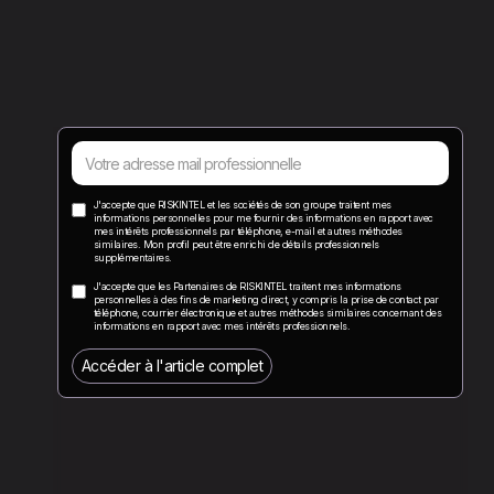
J'accepte que RISKINTEL et les sociétés de son groupe traitent mes
informations personnelles pour me fournir des informations en rapport avec
mes intérêts professionnels par téléphone, e-mail et autres méthodes
similaires. Mon profil peut être enrichi de détails professionnels
supplémentaires.
J'accepte que les Partenaires de RISKINTEL traitent mes informations
personnelles à des fins de marketing direct, y compris la prise de contact par
téléphone, courrier électronique et autres méthodes similaires concernant des
informations en rapport avec mes intérêts professionnels.