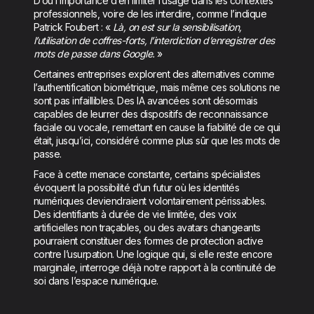
D’où l’importance d’en limiter l’usage dans les contextes
professionnels, voire de les interdire, comme l’indique
Patrick Foubert : «
Là, on est sur la sensibilisation,
l’utilisation de coffres-forts, l’interdiction d’enregistrer des
mots de passe dans Google.
»
Certaines entreprises explorent des alternatives comme
l’authentification biométrique, mais même ces solutions ne
sont pas infaillibles. Des IA avancées sont désormais
capables de leurrer des dispositifs de reconnaissance
faciale ou vocale, remettant en cause la fiabilité de ce qui
était, jusqu’ici, considéré comme plus sûr que les mots de
passe.
Face à cette menace constante, certains spécialistes
évoquent la possibilité d’un futur où les identités
numériques deviendraient volontairement périssables.
Des identifiants à durée de vie limitée, des voix
artificielles non traçables, ou des avatars changeants
pourraient constituer des formes de protection active
contre l’usurpation. Une logique qui, si elle reste encore
marginale, interroge déjà notre rapport à la continuité de
soi dans l’espace numérique.