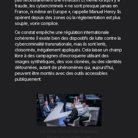
fraude, les cybercriminels « ne sont presque jamais en
France, ni même en Europe », rappelle Manuel Henry. Ils
opèrent depuis des zones où la réglementation est plus
souple, voire complice.
Ce constat empêche une régulation internationale
cohérente. Il existe bien des dispositifs de lutte contre la
cybercriminalité transnationale, mais ils sont lents,
cloisonnés, inégalement appliqués. Cela laisse un champ
libre à des campagnes d’escroquerie utilisant des
visages synthétiques, des voix clonées, ou des identités
détournées, autant de phénomènes qui, aujourd’hui,
peuvent être montés avec des outils accessibles
publiquement.
La Table Ronde des Experts /
Photo : David Marmier