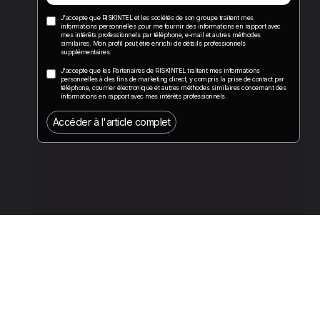
J'accepte que RISKINTEL et les sociétés de son groupe traitent mes
informations personnelles pour me fournir des informations en rapport avec
mes intérêts professionnels par téléphone, e-mail et autres méthodes
similaires. Mon profil peut être enrichi de détails professionnels
supplémentaires.
J'accepte que les Partenaires de RISKINTEL traitent mes informations
personnelles à des fins de marketing direct, y compris la prise de contact par
téléphone, courrier électronique et autres méthodes similaires concernant des
informations en rapport avec mes intérêts professionnels.