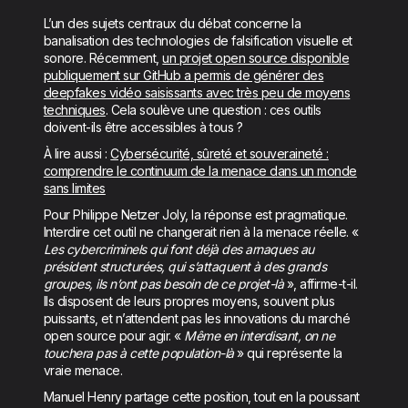
L’un des sujets centraux du débat concerne la
banalisation des technologies de falsification visuelle et
sonore. Récemment,
un projet open source disponible
publiquement sur GitHub a permis de générer des
deepfakes vidéo saisissants avec très peu de moyens
techniques
. Cela soulève une question : ces outils
doivent-ils être accessibles à tous ?
À lire aussi :
Cybersécurité, sûreté et souveraineté :
comprendre le continuum de la menace dans un monde
sans limites
Pour Philippe Netzer Joly, la réponse est pragmatique.
Interdire cet outil ne changerait rien à la menace réelle. «
Les cybercriminels qui font déjà des arnaques au
président structurées, qui s’attaquent à des grands
groupes, ils n’ont pas besoin de ce projet-là
», affirme-t-il.
Ils disposent de leurs propres moyens, souvent plus
puissants, et n’attendent pas les innovations du marché
open source pour agir. «
Même en interdisant, on ne
touchera pas à cette population-là
» qui représente la
vraie menace.
Manuel Henry partage cette position, tout en la poussant