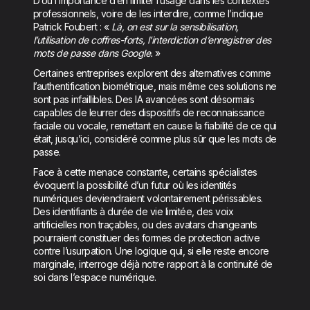
D’où l’importance d’en limiter l’usage dans les contextes
professionnels, voire de les interdire, comme l’indique
Patrick Foubert : «
Là, on est sur la sensibilisation,
l’utilisation de coffres-forts, l’interdiction d’enregistrer des
mots de passe dans Google.
»
Certaines entreprises explorent des alternatives comme
l’authentification biométrique, mais même ces solutions ne
sont pas infaillibles. Des IA avancées sont désormais
capables de leurrer des dispositifs de reconnaissance
faciale ou vocale, remettant en cause la fiabilité de ce qui
était, jusqu’ici, considéré comme plus sûr que les mots de
passe.
Face à cette menace constante, certains spécialistes
évoquent la possibilité d’un futur où les identités
numériques deviendraient volontairement périssables.
Des identifiants à durée de vie limitée, des voix
artificielles non traçables, ou des avatars changeants
pourraient constituer des formes de protection active
contre l’usurpation. Une logique qui, si elle reste encore
marginale, interroge déjà notre rapport à la continuité de
soi dans l’espace numérique.