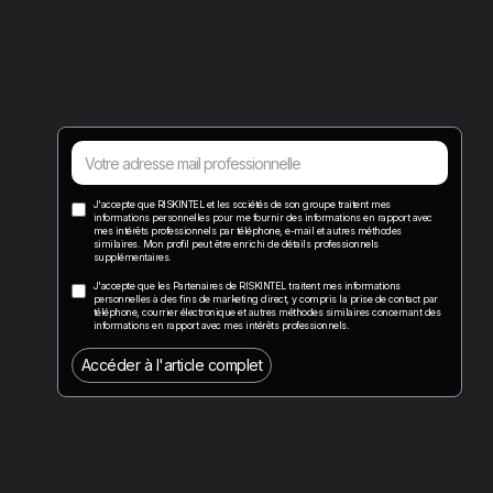
J'accepte que RISKINTEL et les sociétés de son groupe traitent mes
informations personnelles pour me fournir des informations en rapport avec
mes intérêts professionnels par téléphone, e-mail et autres méthodes
similaires. Mon profil peut être enrichi de détails professionnels
supplémentaires.
J'accepte que les Partenaires de RISKINTEL traitent mes informations
personnelles à des fins de marketing direct, y compris la prise de contact par
téléphone, courrier électronique et autres méthodes similaires concernant des
informations en rapport avec mes intérêts professionnels.