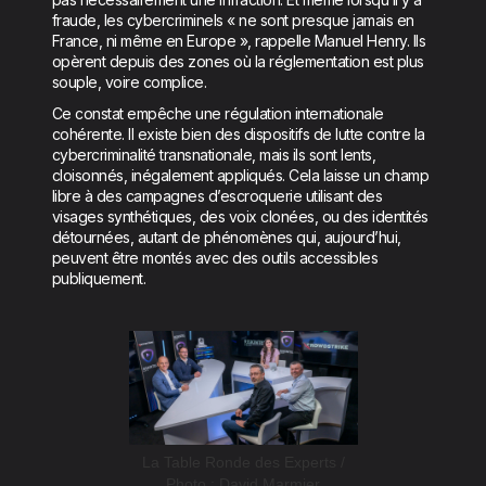
fraude, les cybercriminels « ne sont presque jamais en
France, ni même en Europe », rappelle Manuel Henry. Ils
opèrent depuis des zones où la réglementation est plus
souple, voire complice.
Ce constat empêche une régulation internationale
cohérente. Il existe bien des dispositifs de lutte contre la
cybercriminalité transnationale, mais ils sont lents,
cloisonnés, inégalement appliqués. Cela laisse un champ
libre à des campagnes d’escroquerie utilisant des
visages synthétiques, des voix clonées, ou des identités
détournées, autant de phénomènes qui, aujourd’hui,
peuvent être montés avec des outils accessibles
publiquement.
La Table Ronde des Experts /
Photo : David Marmier