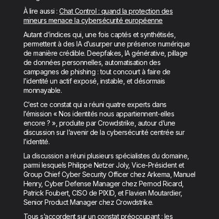
À lire aussi :
Chat Control : quand la protection des
mineurs menace la cybersécurité européenne
Autant d’indices qui, une fois captés et synthétisés,
permettent à des IA d’usurper une présence numérique
de manière crédible. Deepfakes, IA générative, pillage
de données personnelles, automatisation des
campagnes de phishing : tout concourt à faire de
l’identité un actif exposé, instable, et désormais
monnayable.
C’est ce constat qui a réuni quatre experts dans
l’émission « Nos identités nous appartiennent-elles
encore ? », produite par Crowdstrike, autour d’une
discussion sur l’avenir de la cybersécurité centrée sur
l’identité.
La discussion a réuni plusieurs spécialistes du domaine,
parmi lesquels Philippe Netzer Joly, Vice-Président et
Group Chief Cyber Security Officer chez Arkema, Manuel
Henry, Cyber Defense Manager chez Pernod Ricard,
Patrick Foubert, CISO de PIXID, et Flavien Moutardier,
Senior Product Manager chez Crowdstrike.
Tous s’accordent sur un constat préoccupant : les