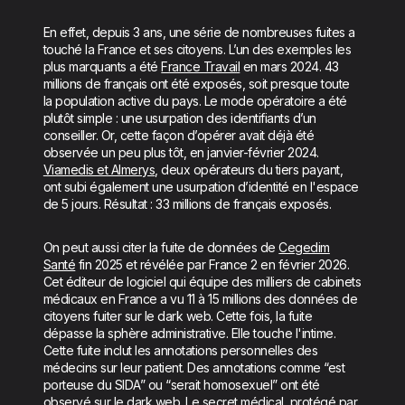
En effet, depuis 3 ans, une série de nombreuses fuites a
touché la France et ses citoyens. L’un des exemples les
plus marquants a été
France Travail
en mars 2024. 43
millions de français ont été exposés, soit presque toute
la population active du pays. Le mode opératoire a été
plutôt simple : une usurpation des identifiants d’un
conseiller. Or, cette façon d’opérer avait déjà été
observée un peu plus tôt, en janvier-février 2024.
Viamedis et Almerys
, deux opérateurs du tiers payant,
ont subi également une usurpation d’identité en l'espace
de 5 jours. Résultat : 33 millions de français exposés.
On peut aussi citer la fuite de données de
Cegedim
Santé
fin 2025 et révélée par France 2 en février 2026.
Cet éditeur de logiciel qui équipe des milliers de cabinets
médicaux en France a vu 11 à 15 millions des données de
citoyens fuiter sur le dark web. Cette fois, la fuite
dépasse la sphère administrative. Elle touche l'intime.
Cette fuite inclut les annotations personnelles des
médecins sur leur patient. Des annotations comme “est
porteuse du SIDA” ou “serait homosexuel” ont été
observé sur le dark web. Le secret médical, protégé par