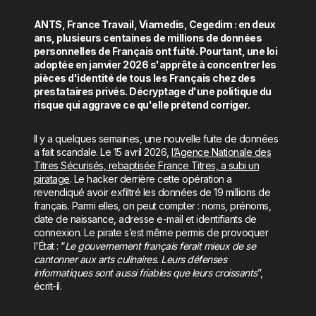
ANTS, France Travail, Viamedis, Cegedim : en deux
ans, plusieurs centaines de millions de données
personnelles de Français ont fuité. Pourtant, une loi
adoptée en janvier 2026 s'apprête à concentrer les
pièces d'identité de tous les Français chez des
prestataires privés. Décryptage d'une politique du
risque qui aggrave ce qu'elle prétend corriger.
Il y a quelques semaines, une nouvelle fuite de données
a fait scandale. Le 15 avril 2026,
l’Agence Nationale des
Titres Sécurisés, rebaptisée France Titres, a subi un
piratage
. Le hacker derrière cette opération a
revendiqué avoir exfiltré les données de 19 millions de
français. Parmi elles, on peut compter : noms, prénoms,
date de naissance, adresse e-mail et identifiants de
connexion. Le pirate s’est même permis de provoquer
l'État : “
Le gouvernement français ferait mieux de se
cantonner aux arts culinaires. Leurs défenses
informatiques sont aussi friables que leurs croissants
”,
écrit-il.