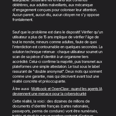
délétères, aux adultes malveillants, aux mécanique
d'engagement conçues pour coloniser leur attention.
Aucun parent, aucun élu, aucun citoyen ne s'y oppose
frontalement.
Sauf que le problème est dans le dispositif. Vérifier qu'un
utilisateur a plus de 15 ans implique de vérifier l'âge de
tout le monde, mineurs comme adultes, faute de quoi
l'interdiction est contournable en quelques secondes. La
solution technique retenue : chaque utilisateur soumet un
scan de sa pièce d'identité à un organisme tiers
accrédité. Celui-ci confirme la majorité, puis transmet aux
plateformes une simple attestation. Le tout sous le label
rassurant de "double anonymat". Deux mots qui sonnent
comme une garantie, mais qui décrivent avant tout une
réalité concrète et préoccupante.
À lire aussi :
Moltbook et OpenClaw : quand les agents IA
deviennent une menace pour la cybersécurité
Cette réalité, la voici : des dizaines de millions de
documents d'identité français (cartes nationales,
passeports, permis de conduire) vont être numérisés,
traités et stockés par un nombre restreint d'acteurs