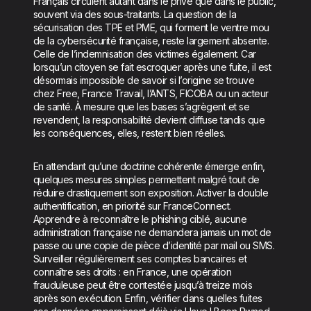
Français circulent autant dans le privé que dans le public,
souvent via des sous-traitants. La question de la
sécurisation des TPE et PME, qui forment le ventre mou
de la cybersécurité française, reste largement absente.
Celle de l’indemnisation des victimes également. Car
lorsqu’un citoyen se fait escroquer après une fuite, il est
désormais impossible de savoir si l’origine se trouve
chez Free, France Travail, l’ANTS, FICOBA ou un acteur
de santé. À mesure que les bases s’agrègent et se
revendent, la responsabilité devient diffuse tandis que
les conséquences, elles, restent bien réelles.
En attendant qu’une doctrine cohérente émerge enfin,
quelques mesures simples permettent malgré tout de
réduire drastiquement son exposition. Activer la double
authentification, en priorité sur FranceConnect.
Apprendre à reconnaître le phishing ciblé, aucune
administration française ne demandera jamais un mot de
passe ou une copie de pièce d’identité par mail ou SMS.
Surveiller régulièrement ses comptes bancaires et
connaître ses droits : en France, une opération
frauduleuse peut être contestée jusqu’à treize mois
après son exécution. Enfin, vérifier dans quelles fuites