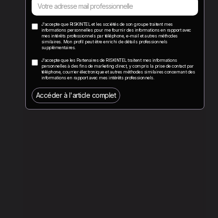
J'accepte que RISKINTEL et les sociétés de son groupe traitent mes
informations personnelles pour me fournir des informations en rapport avec
mes intérêts professionnels par téléphone, e-mail et autres méthodes
similaires. Mon profil peut être enrichi de détails professionnels
supplémentaires.
J'accepte que les Partenaires de RISKINTEL traitent mes informations
personnelles à des fins de marketing direct, y compris la prise de contact par
téléphone, courrier électronique et autres méthodes similaires concernant des
informations en rapport avec mes intérêts professionnels.