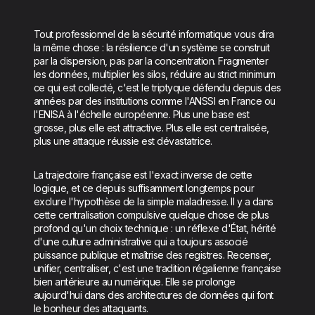
Tout professionnel de la sécurité informatique vous dira
la même chose : la résilience d'un système se construit
par la dispersion, pas par la concentration. Fragmenter
les données, multiplier les silos, réduire au strict minimum
ce qui est collecté, c'est le triptyque défendu depuis des
années par des institutions comme l'ANSSI en France ou
l'ENISA à l'échelle européenne. Plus une base est
grosse, plus elle est attractive. Plus elle est centralisée,
plus une attaque réussie est dévastatrice.
La trajectoire française est l'exact inverse de cette
logique, et ce depuis suffisamment longtemps pour
exclure l'hypothèse de la simple maladresse. Il y a dans
cette centralisation compulsive quelque chose de plus
profond qu'un choix technique : un réflexe d'État, hérité
d'une culture administrative qui a toujours associé
puissance publique et maîtrise des registres. Recenser,
unifier, centraliser, c'est une tradition régalienne française
bien antérieure au numérique. Elle se prolonge
aujourd'hui dans des architectures de données qui font
le bonheur des attaquants.