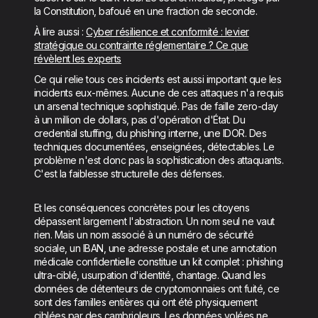
la Constitution, bafoué en une fraction de seconde.
À lire aussi :
Cyber résilience et conformité : levier
stratégique ou contrainte réglementaire ? Ce que
révèlent les experts
Ce qui relie tous ces incidents est aussi important que les
incidents eux-mêmes. Aucune de ces attaques n'a requis
un arsenal technique sophistiqué. Pas de faille zero-day
à un million de dollars, pas d'opération d'État. Du
credential stuffing, du phishing interne, une IDOR. Des
techniques documentées, enseignées, détectables. Le
problème n'est donc pas la sophistication des attaquants.
C'est la faiblesse structurelle des défenses.
Et les conséquences concrètes pour les citoyens
dépassent largement l'abstraction. Un nom seul ne vaut
rien. Mais un nom associé à un numéro de sécurité
sociale, un IBAN, une adresse postale et une annotation
médicale confidentielle constitue un kit complet : phishing
ultra-ciblé, usurpation d'identité, chantage. Quand les
données de détenteurs de cryptomonnaies ont fuité, ce
sont des familles entières qui ont été physiquement
ciblées par des cambrioleurs. Les données volées ne