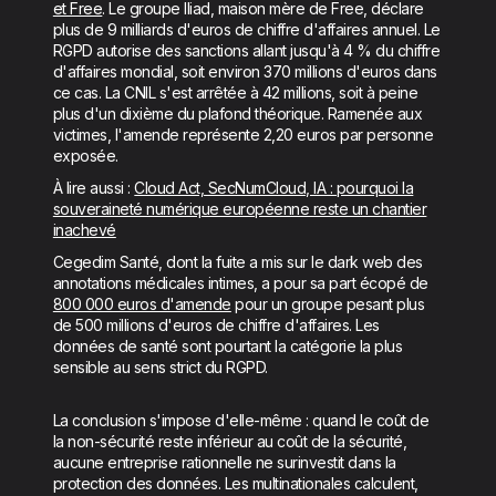
et Free
. Le groupe Iliad, maison mère de Free, déclare
plus de 9 milliards d'euros de chiffre d'affaires annuel. Le
RGPD autorise des sanctions allant jusqu'à 4 % du chiffre
d'affaires mondial, soit environ 370 millions d'euros dans
ce cas. La CNIL s'est arrêtée à 42 millions, soit à peine
plus d'un dixième du plafond théorique. Ramenée aux
victimes, l'amende représente 2,20 euros par personne
exposée.
À lire aussi :
Cloud Act, SecNumCloud, IA : pourquoi la
souveraineté numérique européenne reste un chantier
inachevé
Cegedim Santé, dont la fuite a mis sur le dark web des
annotations médicales intimes, a pour sa part écopé de
800 000 euros d'amende
pour un groupe pesant plus
de 500 millions d'euros de chiffre d'affaires. Les
données de santé sont pourtant la catégorie la plus
sensible au sens strict du RGPD.
La conclusion s'impose d'elle-même : quand le coût de
la non-sécurité reste inférieur au coût de la sécurité,
aucune entreprise rationnelle ne surinvestit dans la
protection des données. Les multinationales calculent,