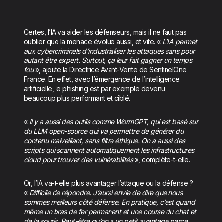
Certes, l’IA va aider les défenseurs, mais il ne faut pas
oublier que la menace évolue aussi, et vite. «
L’IA permet
aux cybercriminels d’industrialiser les attaques sans pour
autant être expert. Surtout, ça leur fait gagner un temps
fou
», ajoute la Directrice Avant-Vente de SentinelOne
France. En effet, avec l’émergence de l’intelligence
artificielle, le phishing est par exemple devenu
beaucoup plus performant et ciblé.
«
Il y a aussi des outils comme WormGPT, qui est basé sur
du LLM open-source qui va permettre de générer du
contenu malveillant, sans filtre éthique. On a aussi des
scripts qui scannent automatiquement les infrastructures
cloud pour trouver des vulnérabilités
», complète-t-elle.
Or, l’IA va-t-elle plus avantager l’attaque ou la défense ?
«
Difficile de répondre. J’aurai envie de dire que nous
sommes meilleurs côté défense. En pratique, c’est quand
même un bras de fer permanent et une course du chat et
de la souris. Peut-être qu’on a un petit avantage parce