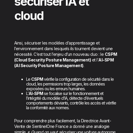
sécuriser IA et
cloud
Ainsi, sécuriser les modèles d’apprentissage et
l’environnement dans lesquels ils tournent devient une
nécessité. C’est tout l’enjeu d’un nouveau duo : le
CSPM
(Cloud Security Posture Management)
et l’
AI-SPM
(AI Security Posture Management)
.
Le
CSPM
vérifie la configuration de sécurité dans le
cloud, les permissions trop larges, les données
exposées ou les erreurs humaines.
L’
AI-SPM
se focalise sur le fonctionnement et
l’intégrité du modèle d’IA, détecte d’éventuels
comportements déviants, contrôle les accès et vérifie
la conformité aux normes.
Pour comprendre plus facilement, la Directrice Avant-
Vente de SentinelOne France a donné une analogie
simple. «
Quand on veut sécuriser une voiture autonome,