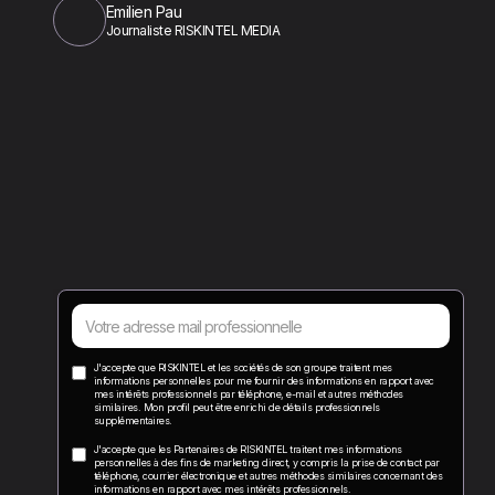
Emilien Pau
Journaliste RISKINTEL MEDIA
J'accepte que RISKINTEL et les sociétés de son groupe traitent mes
informations personnelles pour me fournir des informations en rapport avec
mes intérêts professionnels par téléphone, e-mail et autres méthodes
similaires. Mon profil peut être enrichi de détails professionnels
supplémentaires.
J'accepte que les Partenaires de RISKINTEL traitent mes informations
personnelles à des fins de marketing direct, y compris la prise de contact par
téléphone, courrier électronique et autres méthodes similaires concernant des
informations en rapport avec mes intérêts professionnels.