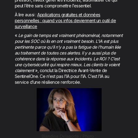
peut l’être sans compromettre l’essentiel.
À lire aussi :
Applications gratuites et données
personnelles : quand vos infos deviennent un outil de
surveillance
«
Le gain de temps est vraiment phénoménal, notamment
pour les SOC où ils en ont vraiment besoin. L’IA est plus
pertinente parce qu’il n’y a pas la fatigue de l’humain liée
au traitement de toutes ces alertes. Il y a aussi plus de
cohérence dans la réponse aux incidents. Le ROI ? C’est
une cybersécurité qui respire mieux. Les clients le voient
clairement
», conclut la Directrice Avant-Vente de
SentinelOne. Ce n’est pas l’IA pour l’IA. C’est l’IA au
service d’une résilience renforcée.
Blandine Delaporte / Photo :