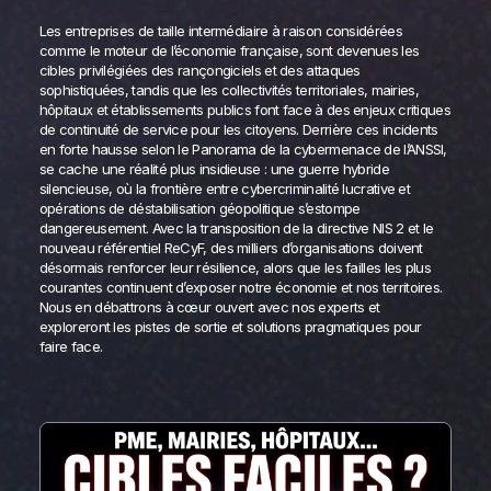
Les entreprises de taille intermédiaire à raison considérées
comme le moteur de l’économie française, sont devenues les
cibles privilégiées des rançongiciels et des attaques
sophistiquées, tandis que les collectivités territoriales, mairies,
hôpitaux et établissements publics font face à des enjeux critiques
de continuité de service pour les citoyens. Derrière ces incidents
en forte hausse selon le Panorama de la cybermenace de l’ANSSI,
se cache une réalité plus insidieuse : une guerre hybride
silencieuse, où la frontière entre cybercriminalité lucrative et
opérations de déstabilisation géopolitique s’estompe
dangereusement. Avec la transposition de la directive NIS 2 et le
nouveau référentiel ReCyF, des milliers d’organisations doivent
désormais renforcer leur résilience, alors que les failles les plus
courantes continuent d’exposer notre économie et nos territoires.
Nous en débattrons à cœur ouvert avec nos experts et
exploreront les pistes de sortie et solutions pragmatiques pour
faire face.