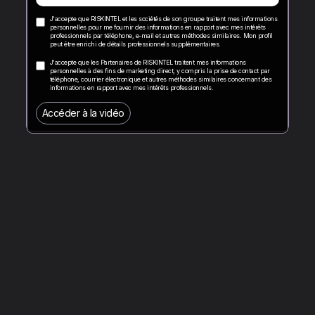
J'accepte que RISKINTEL et les sociétés de son groupe traitent mes informations
personnelles pour me fournir des informations en rapport avec mes intérêts
professionnels par téléphone, e-mail et autres méthodes similaires. Mon profil
peut être enrichi de détails professionnels supplémentaires.
J'accepte que les Partenaires de RISKINTEL traitent mes informations
personnelles à des fins de marketing direct, y compris la prise de contact par
téléphone, courrier électronique et autres méthodes similaires concernant des
informations en rapport avec mes intérêts professionnels.