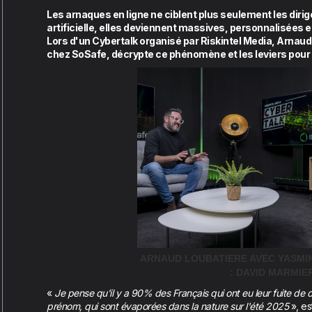
Les arnaques en ligne ne ciblent plus seulement les dirig
artificielle, elles deviennent massives, personnalisées et 
Lors d'un Cybertalk organisé par Riskintel Media, Arnau
chez SoSafe, décrypte ce phénomène et les leviers pour 
ARNAUD LOUBATIERE AVEC YASMIN
: DAVID MARMIE
«
Je pense qu'il y a 90% des Français qui ont eu leur fuite d
prénom, qui sont évaporées dans la nature sur l'été 2025
», es