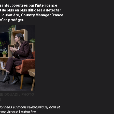
eants : boostées par l'intelligence
de plus en plus difficiles à détecter.
d Loubatière, Country Manager France
s'en protéger.
E DOUADI / PHOTO
R
e données au moins téléphonique, nom et
time Arnaud Loubatière.