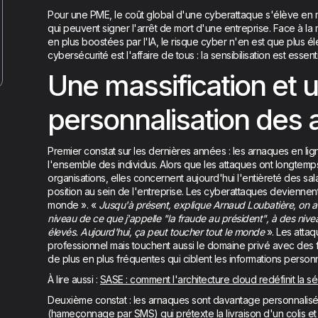
Pour une PME, le coût global d'une cyberattaque s'élève e
qui peuvent signer l'arrêt de mort d'une entreprise. Face à la
en plus boostées par l'IA, le risque cyber n'en est que plus él
cybersécurité est l'affaire de tous : la sensibilisation est essenti
Une massification et 
personnalisation des
Premier constat sur les dernières années : les arnaques en li
l'ensemble des individus. Alors que les attaques ont longtemp
organisations, elles concernent aujourd'hui l'entièreté des sal
position au sein de l'entreprise. Les cyberattaques deviennent
monde ». «
Jusqu'à présent, explique Arnaud Loubatière, on av
niveau de ce que j'appelle "la fraude au président", à des nive
élevés. Aujourd'hui, ça peut toucher tout le monde
». Les attaq
professionnel mais touchent aussi le domaine privé avec des
de plus en plus fréquentes qui ciblent les informations personn
À lire aussi :
SASE : comment l'architecture cloud redéfinit la s
Deuxième constat : les arnaques sont davantage personnalisé
(hameçonnage par SMS) qui prétexte la livraison d'un colis et 