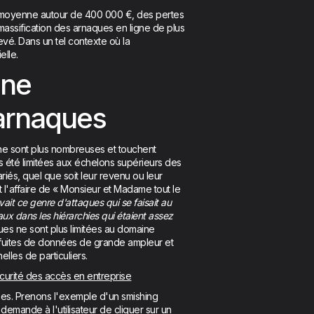
n moyenne autour de 400 000 €, des pertes
 massification des arnaques en ligne de plus
evé. Dans un tel contexte où la
elle.
une
 arnaques
gne sont plus nombreuses et touchent
s été limitées aux échelons supérieurs des
ariés, quel que soit leur revenu ou leur
 l'affaire de « Monsieur et Madame tout le
ait ce genre d'attaques qui se faisait au
aux dans les hiérarchies qui étaient assez
ues ne sont plus limitées au domaine
 fuites de données de grande ampleur et
elles de particuliers.
écurité des accès en entreprise
es. Prenons l'exemple d'un smishing
demande à l'utilisateur de cliquer sur un